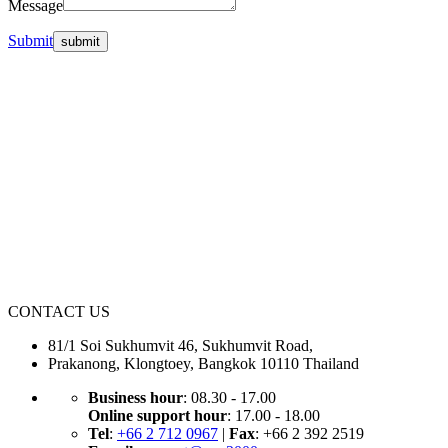
Message
Submit
ABOUT US
Cargo Pacific Oversea Co., Ltd. start to operate on 1 May 2000. We
strongly believe in our potential as have had an experience on an
international logistic field for over 25 years. Our company is
expertise in a wide range of services including Ocean freight, Air
freight Custom clearance, Trucking, Warehousing and Cross border.
CONTACT US
81/1 Soi Sukhumvit 46, Sukhumvit Road,
Prakanong, Klongtoey, Bangkok 10110 Thailand
Business hour
: 08.30 - 17.00
Online support hour
: 17.00 - 18.00
Tel
:
+66 2 712 0967
|
Fax
: +66 2 392 2519