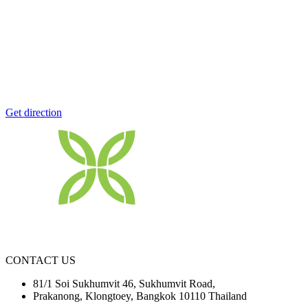
Get direction
ABOUT US
Cargo Pacific Oversea Co., Ltd. start to operate on 1 May 2000. We str
wide range of services including Ocean freight, Air freight Custom c
CONTACT US
81/1 Soi Sukhumvit 46, Sukhumvit Road,
Prakanong, Klongtoey, Bangkok 10110 Thailand