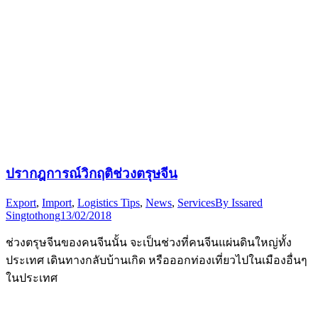
ปรากฎการณ์วิกฤติช่วงตรุษจีน
Export
,
Import
,
Logistics Tips
,
News
,
Services
By
Issared
Singtothong
13/02/2018
ช่วงตรุษจีนของคนจีนนั้น จะเป็นช่วงที่คนจีนแผ่นดินใหญ่ทั้ง
ประเทศ เดินทางกลับบ้านเกิด หรือออกท่องเที่ยวไปในเมืองอื่นๆ
ในประเทศ