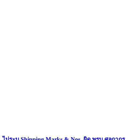
ไม่ระบุ Shipping Marks & Nos. ผิด พรบ.ศุลกากร