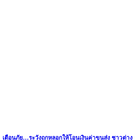
เตือนภัย…ระวังถูกหลอกให้โอนเงินค่าขนส่ง ชาวต่าง